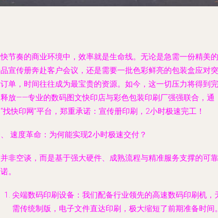
在快节奏的商业环境中，效率就是生命线。无论是急需一份精美
产品宣传册奔赴客户会议，还是需要一批色彩鲜亮的包装盒应对
发订单，时间往往成为最宝贵的资源。如今，这一切压力将得到
美释放——专业的数码图文快印店与彩色包装印刷厂强强联合，通
“找快印网”平台，郑重承诺：宣传册印刷，2小时极速完工！
一、 速度革命：为何能实现2小时极速交付？
这并非空谈，而是基于强大硬件、成熟流程与精准服务支撑的可
承诺。
尖端数码印刷设备
：我们配备行业领先的高速数码印刷机，
需传统制版，电子文件直达印刷，极大缩短了前期准备时间