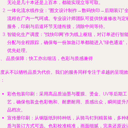
无论是几十本还是上百本，都能实现立等可取。
一体化流水线作业
：“图文设计制作→数码快印→后期装订”
流程在厂内一气呵成。专业设计师团队可提供快速修改与定
服务，印刷与后道环节无缝衔接，消除中间等待。
智能化生产调度
：“找快印网”作为线上枢纽，对订单进行智
分配与全程跟踪，确保每一份加急订单都能进入“绿色通道”
优先处理。
二、 品质保障：快工亦出细活，色彩与质感兼得
速度从不以牺牲品质为代价。我们的服务同样专注于卓越的呈现
果：
彩色包装印刷
：采用高品质油墨与覆膜、烫金、UV等后期工
艺，确保包装盒色彩饱和、耐磨耐用、质感出众，瞬间提升
品档次。
宣传册印刷
：从铜版纸到特种纸，从骑马钉到精装裱，多种
质与装订方式可选。色彩校准精准，画面细腻，完美还原设