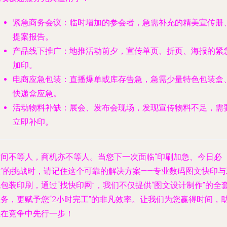
紧急商务会议
：临时增加的参会者，急需补充的精美宣传册
提案报告。
产品线下推广
：地推活动前夕，宣传单页、折页、海报的紧
加印。
电商应急包装
：直播爆单或库存告急，急需少量特色包装盒
快递盒应急。
活动物料补缺
：展会、发布会现场，发现宣传物料不足，需
立即补印。
时间不等人，商机亦不等人。当您下一次面临“印刷加急、今日必
取”的挑战时，请记住这个可靠的解决方案——专业数码图文快印与
包装印刷，通过“找快印网”，我们不仅提供“图文设计制作”的全
服务，更赋予您“2小时完工”的非凡效率。让我们为您赢得时间，
您在竞争中先行一步！