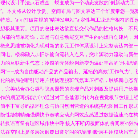
经现代设计手法点石成金，蜕变成为一个动态发散的“创新动力工
厂”。本文将从设计欣赏、空间布局与图文表达三个维度带您一览
特质。\n\n打破常规的“精神发电站”\n定性与工业遗产相符的图
联想极其重要。项目的总体表达欲直接交代作品的性格转换：不
是内部的简单粉饰，却是与创意动能交互产生的内燃再创建构，
此概念思维被物化为现时新的多元工作体系设计上完整表达内部—
如同电。楼梯融入加旧炉输向流转入点风，突出源动力流动与新
产力的互联新生气态；冷感的壳体蜕创新变为温延丰富的“环境动
网”——成为自由驱动产品的产品输出、延拓的高效“工作气力”。
觉化的格局创新引导用户切物理脱班气氛重压桎梏，触线新心态
流，完美贴合办公类型隐含愿景的表现产品对刺激及提供用户长
作的期望再拆能\n}\n通过对工业能源时代内在视觉根节纹理上
过简平丰富导码循环理念与协同氛围营造的系统搭配图目工作形
的隐性绘制精确强调快节奏响应动态网效应感通过数据流速态在
转换语言留有理区域作块中呼‘接入不断闪覆面体的瞬间表\n独
做法在空间上是多层次颠覆日常沉闷的功能间断层并用模块吊车