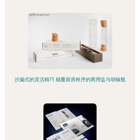
沙漏式的灵活精巧 颠覆厨房秩序的两用盐与胡椒瓶